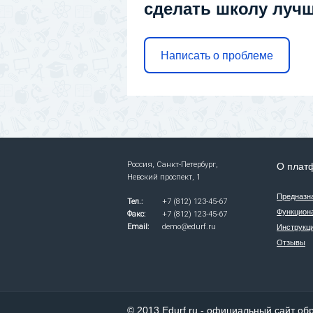
сделать школу луч
Написать о проблеме
Россия, Санкт-Петербург,
О плат
Невский проспект, 1
Предназн
Тел.:
+7 (812) 123-45-67
Функцион
Факс:
+7 (812) 123-45-67
Email:
demo@edurf.ru
Инструкци
Отзывы
© 2013 Edurf.ru - официальный сайт о