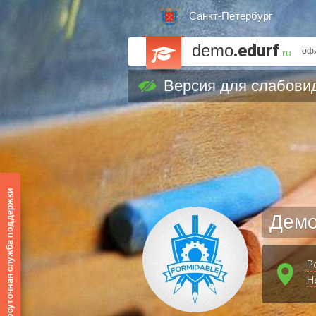
Санкт-Петербург
demo
.edurf
офи
.ru
Версия для слабови
Демо
Р
Н